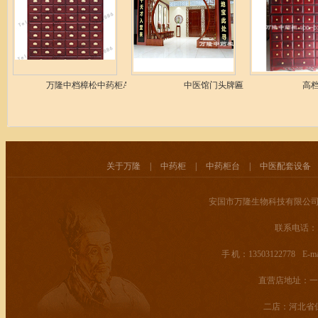
万隆中档樟松中药柜A-103
中医馆门头牌匾
高
关于万隆
|
中药柜
|
中药柜台
|
中医配套设备
安国市万隆生物科技有限公司
联系电话： 400
手 机：13503122778 E-mail
直营店地址：一
二店：河北省保