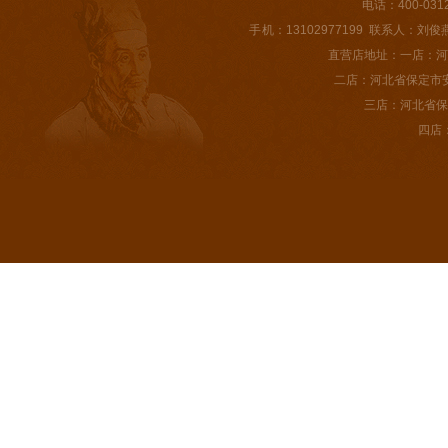
电话：400-031
手 机：13102977199 联系人：刘俊燕 E-m
直营店地址：一店：河
二店：河北省保定市
三店：河北省保
四店