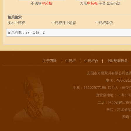
不锈钢
中药柜
万隆
中药柜
斗谱 金色书法
相关搜索
实木中药柜
中药柜行业动态
中药柜常识
记录总数：27 | 页数：2
关于万隆
|
中药柜
|
中药柜台
|
中医配套设备
安国市万隆家具有限公司 备
电话：400-031
手 机：13102977199 联系人：刘俊燕 E-m
直营店地址：一店：河
二店：河北省保定市
三店：河北省保
四店