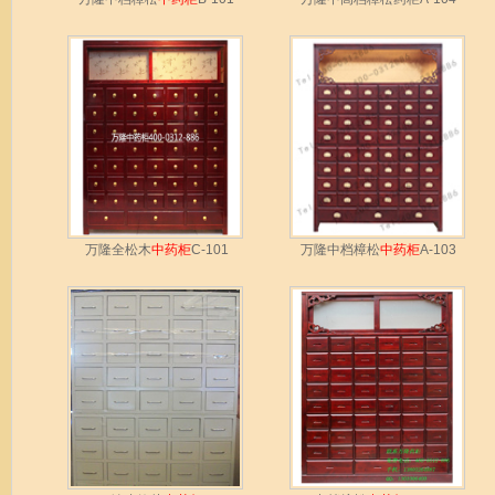
万隆全松木
中药柜
C-101
万隆中档樟松
中药柜
A-103