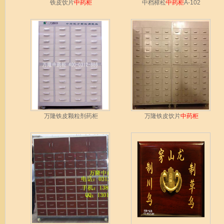
铁皮饮片
中药柜
中档樟松
中药柜
A-102
万隆铁皮颗粒剂药柜
万隆铁皮饮片
中药柜